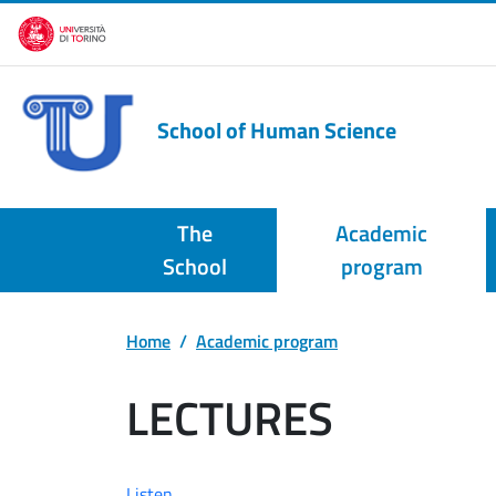
Skip to main content
School of Human Science
The
Academic
School
program
Home
Academic program
LECTURES
Listen