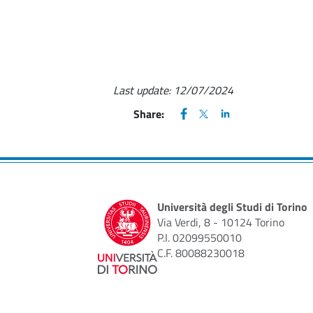
Last update:
12/07/2024
FACEBOOK
(apre una nuova finestra)
X
(apre una nuova finestr
LINKEDIN
(apre una nuova fi
Share:
Università degli Studi di Torino
Via Verdi, 8 - 10124 Torino
P.I. 02099550010
C.F. 80088230018