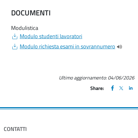
DOCUMENTI
Modulistica
Document
Modulo studenti lavoratori
Document
Modulo richiesta esami in sovrannumero
(apre una
Ultimo aggiornamento:
04/06/2026
FACEBOOK
(apre una nu
X
(apre un
LIN
(ap
Share:
CONTATTI