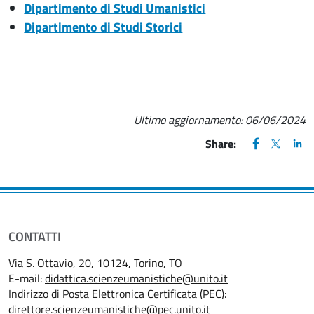
Dipartimento di Studi Umanistici
Dipartimento di Studi Storici
Ultimo aggiornamento:
06/06/2024
FACEBOOK
(apre una nu
X
(apre un
LIN
(ap
Share:
CONTATTI
Via S. Ottavio, 20, 10124, Torino, TO
E-mail:
didattica.scienzeumanistiche@unito.it
Indirizzo di Posta Elettronica Certificata (PEC):
direttore.scienzeumanistiche@pec.unito.it