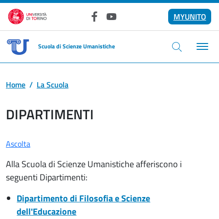
Salta al contenuto principale
MYUNITO
Facebook
YouTube
Scuola di Scienze Umanistiche
Home
La Scuola
DIPARTIMENTI
Ascolta
Alla Scuola di Scienze Umanistiche afferiscono i
seguenti Dipartimenti:
Dipartimento di Filosofia e Scienze
dell'Educazione