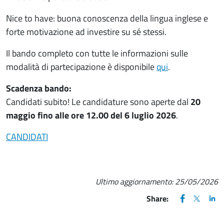
Nice to have: buona conoscenza della lingua inglese e
forte motivazione ad investire su sé stessi.
Il bando completo con tutte le informazioni sulle
modalità di partecipazione è disponibile
qui
.
Scadenza bando:
Candidati subito! Le candidature sono aperte dal
20
maggio fino alle ore 12.00 del 6 luglio 2026
.
CANDIDATI
Ultimo aggiornamento:
25/05/2026
FACEBOOK
(apre una nu
X
(apre un
LIN
(ap
Share: