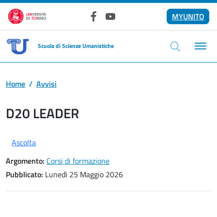
Salta al contenuto principale
MYUNITO
Facebook
YouTube
Scuola di Scienze Umanistiche
Home
Avvisi
D20 LEADER
Ascolta
Argomento:
Corsi di formazione
Pubblicato:
Lunedì 25 Maggio 2026