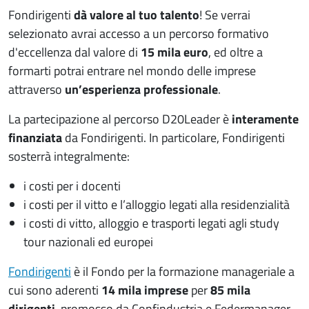
Fondirigenti
dà valore al tuo talento
! Se verrai
selezionato avrai accesso a un percorso formativo
d'eccellenza dal valore di
15 mila euro
, ed oltre a
formarti potrai entrare nel mondo delle imprese
attraverso
un’esperienza professionale
.
La partecipazione al percorso D20Leader è
interamente
finanziata
da Fondirigenti. In particolare, Fondirigenti
sosterrà integralmente:
i costi per i docenti
i costi per il vitto e l’alloggio legati alla residenzialità
i costi di vitto, alloggio e trasporti legati agli study
tour nazionali ed europei
Fondirigenti
è il Fondo per la formazione manageriale a
cui sono aderenti
14 mila imprese
per
85 mila
dirigenti
, promosso da Confindustria e Federmanager.